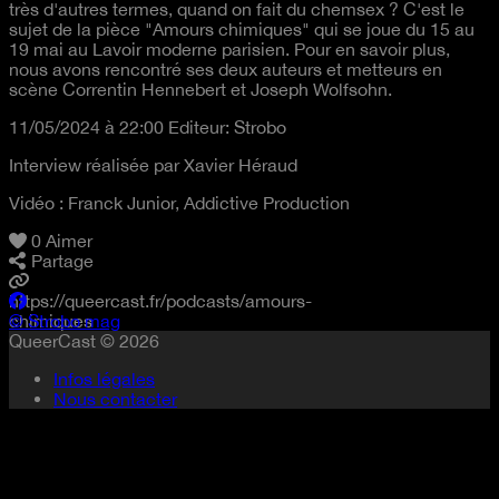
très d'autres termes, quand on fait du chemsex ? C'est le
sujet de la pièce "Amours chimiques" qui se joue du 15 au
19 mai au Lavoir moderne parisien. Pour en savoir plus,
nous avons rencontré ses deux auteurs et metteurs en
scène Correntin Hennebert et Joseph Wolfsohn.
11/05/2024 à 22:00
Editeur:
Strobo
Interview réalisée par Xavier Héraud
Vidéo : Franck Junior, Addictive Production
0
Aimer
Partage
https://queercast.fr/podcasts/amours-
chimiques
© Strobo mag
QueerCast © 2026
Infos légales
Nous contacter