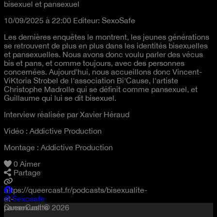
bisexuel et pansexuel
10/09/2025 à 22:00
Editeur:
SexoSafe
Les dernières enquêtes le montrent, les jeunes générations
se retrouvent de plus en plus dans les identités bisexuelles
et pansexuelles. Nous avons donc voulu parler des vécus
bis et pans, et comme toujours, avec des personnes
concernées. Aujourd'hui, nous accueillons donc Vincent-
ViKtoria Strobel de l'association Bi'Cause, l'artiste
Christophe Madrolle qui se définit comme pansexuel, et
Guillaume qui lui se dit bisexuel.
Interview réalisée par Xavier Héraud
Vidéo : Addictive Production
Montage : Addictive Production
0
Aimer
Partage
https://queercast.fr/podcasts/bisexualite-
et-
© Sexosafe
pansexualite
QueerCast © 2026