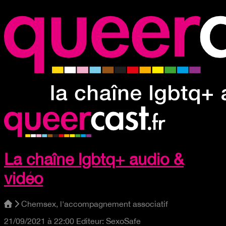
La chaîne lgbtq+ audio &
vidéo
Chemsex, l'accompagnement associatif
21/09/2021 à 22:00
Editeur:
SexoSafe