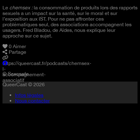
Le
chemsex :
la consommation de produits lors des rapports
sexuels a un impact sur la santé, sur le moral et sur
l’exposition aux IST. Pour ne pas affronter ces
problématiques seul, des associations accompagnent les
usagers. Fred Bladou, de Aides, nous explique leur
approche sur ce sujet.
0
Aimer
Partage
https://queercast.fr/podcasts/chemsex-
l-
© Sexosafe
accompagnement-
associatif
QueerCast © 2026
Infos légales
Nous contacter