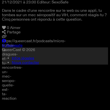
21/12/2021 à 23:00
Editeur:
SexoSafe
Dans le cadre d'une rencontre sur le web ou une appli, tu
tombes sur un mec séropositif au VIH, comment réagis-tu ?
Cinq personnes ont répondu à cette question.
0
Aimer
Partage
https://queercast.fr/podcasts/micro-
trottoir-
© Sexosafe
tu-
QueerCast © 2026
dragues-
Infos légales
et-
Nous contacter
tu-
rencontres-
un-
mec-
seropo-
quelle-
est-
ta-
reaction