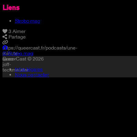
Liens
Strobo mag
3
Aimer
Partage
https://queercast.fr/podcasts/une-
minute-
© Strobo mag
avec-
QueerCast © 2026
joff-
Infos légales
teckmeister
Nous contacter