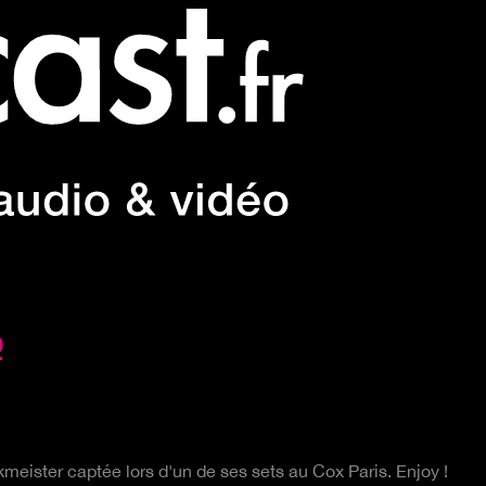
o
eister captée lors d'un de ses sets au Cox Paris. Enjoy !