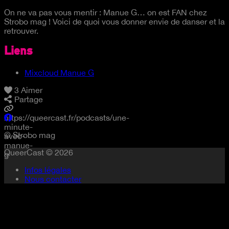
On ne va pas vous mentir : Manue G… on est FAN chez
Strobo mag ! Voici de quoi vous donner envie de danser et la
retrouver.
Liens
Mixcloud Manue G
3
Aimer
Partage
https://queercast.fr/podcasts/une-
minute-
© Strobo mag
avec-
manue-
QueerCast © 2026
g
Infos légales
Nous contacter